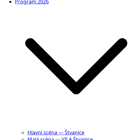
Program 2026
Hlavní scéna — Štvanice
Malá scéna — VILA Štvanice