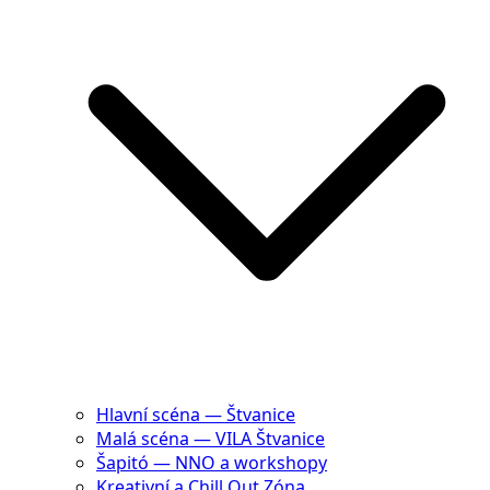
Hlavní scéna — Štvanice
Malá scéna — VILA Štvanice
Šapitó — NNO a workshopy
Kreativní a Chill Out Zóna