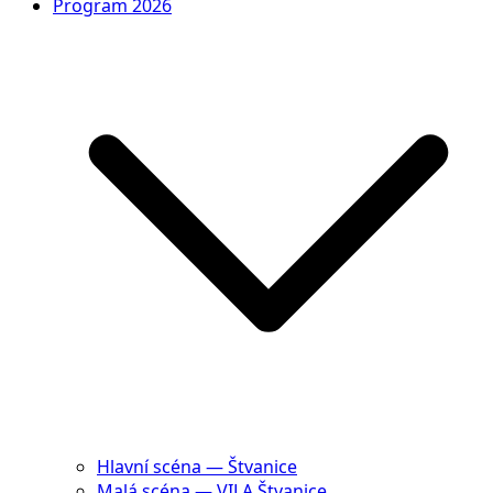
Program 2026
Hlavní scéna — Štvanice
Malá scéna — VILA Štvanice