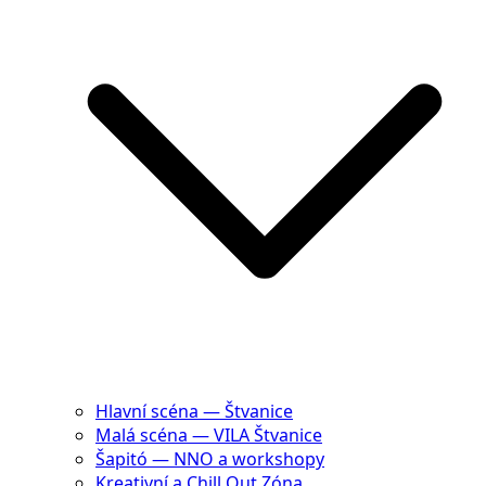
Hlavní scéna — Štvanice
Malá scéna — VILA Štvanice
Šapitó — NNO a workshopy
Kreativní a Chill Out Zóna