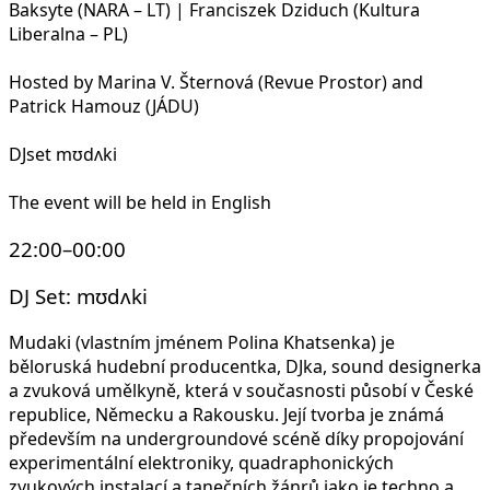
Baksyte (NARA – LT) | Franciszek Dziduch (Kultura
Liberalna – PL)
Hosted by Marina V. Šternová (Revue Prostor) and
Patrick Hamouz (JÁDU)
DJset mʊdʌki
The event will be held in English
22:00–00:00
DJ Set: mʊdʌki
Mudaki (vlastním jménem Polina Khatsenka) je
běloruská hudební producentka, DJka, sound designerka
a zvuková umělkyně, která v současnosti působí v České
republice, Německu a Rakousku. Její tvorba je známá
především na undergroundové scéně díky propojování
experimentální elektroniky, quadraphonických
zvukových instalací a tanečních žánrů jako je techno a