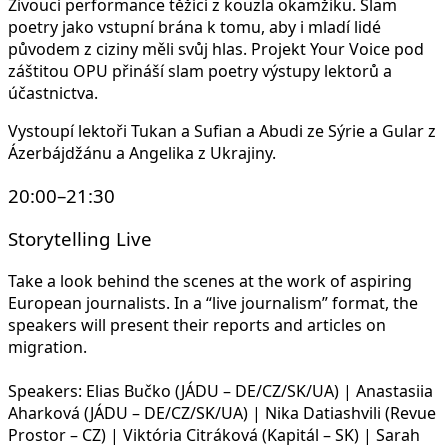
Živoucí performance těžící z kouzla okamžiku. Slam
poetry jako vstupní brána k tomu, aby i mladí lidé
původem z ciziny měli svůj hlas. Projekt Your Voice pod
záštitou OPU přináší slam poetry výstupy lektorů a
účastnictva.
Vystoupí lektoři Tukan a Sufian a Abudi ze Sýrie a Gular z
Ázerbájdžánu a Angelika z Ukrajiny.
20:00–21:30
Storytelling Live
Take a look behind the scenes at the work of aspiring
European journalists. In a “live journalism” format, the
speakers will present their reports and articles on
migration.
Speakers: Elias Bučko (JÁDU – DE/CZ/SK/UA) | Anastasiia
Aharková (JÁDU – DE/CZ/SK/UA) | Nika Datiashvili (Revue
Prostor – CZ) | Viktória Citráková (Kapitál – SK) | Sarah